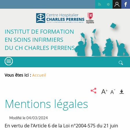
Accéder
Accéder
Accéder
Paramètr
Conne
Re
au
au
au
no
su
contenu
menu
pied
no
principal
principal
de
pa
Fa
INSTITUT DE FORMATION
page
-
EN SOINS INFIRMIERS
Ou
no
DU CH CHARLES PERRENS
fe
MENU
Rech
Vous êtes ici :
Fil
Accueil
d'ariane
Augment
Dimin
I
Partager
la
la
la
taille
taille
Mentions légales
du
du
page
texte
texte
Partager
Partager
Partager
sur
sur
sur
Modifié le 04/03/2024
X
Linkedin
Facebook
En vertu de l’Article 6 de la Loi n°2004-575 du 21 juin
Ouverture
Ouverture
Ouverture