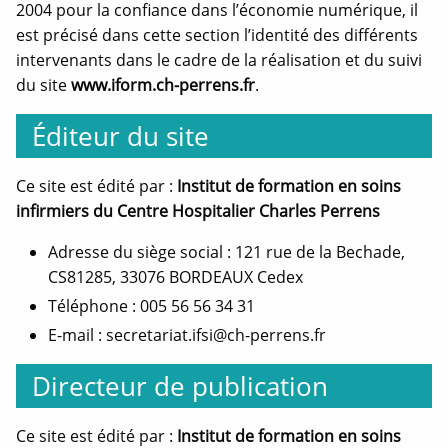
2004 pour la confiance dans l’économie numérique, il
nouvelle
nouvelle
nouvelle
est précisé dans cette section l’identité des différents
fenêtre
fenêtre
fenêtre
intervenants dans le cadre de la réalisation et du suivi
du site
www.
iform.ch-perrens.fr
.
Éditeur du site
Ce site est édité par :
Institut de formation en soins
infirmiers du Centre Hospitalier Charles Perrens
Adresse du siège social : 121 rue de la Bechade,
CS81285, 33076 BORDEAUX Cedex
Téléphone : 005 56 56 34 31
E-mail : secretariat.ifsi@ch-perrens.fr
Directeur de publication
Ce site est édité par :
Institut de formation en soins