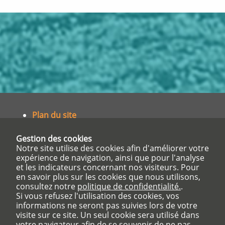
Plan du site
Partenaires et liens utiles
Gestion des cookies
Accès privé
Notre site utilise des cookies afin d'améliorer votre
expérience de navigation, ainsi que pour l'analyse
et les indicateurs concernant nos visiteurs. Pour
en savoir plus sur les cookies que nous utilisons,
Institut de Formation en Soins Infirmiers
consultez notre
politique de confidentialité.
.
Centre Hospitalier Charles PERRENS
Si vous refusez l'utilisation des cookies, vos
informations ne seront pas suivies lors de votre
121 rue de la Béchade
visite sur ce site. Un seul cookie sera utilisé dans
CS81285
votre navigateur afin de se souvenir de ne pas