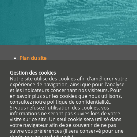
Plan du site
Partenaires et liens utiles
Gestion des cookies
Accès privé
Notre site utilise des cookies afin d'améliorer votre
expérience de navigation, ainsi que pour l'analyse
et les indicateurs concernant nos visiteurs. Pour
en savoir plus sur les cookies que nous utilisons,
Institut de Formation en Soins Infirmiers
consultez notre
politique de confidentialité.
.
Centre Hospitalier Charles PERRENS
Si vous refusez l'utilisation des cookies, vos
informations ne seront pas suivies lors de votre
121 rue de la Béchade
visite sur ce site. Un seul cookie sera utilisé dans
CS81285
votre navigateur afin de se souvenir de ne pas
33076 BORDEAUX Cedex
suivre vos préférences (il sera conservé pour une
Tél. :
05 56 56 34 31
durée maximum de 6 mois).